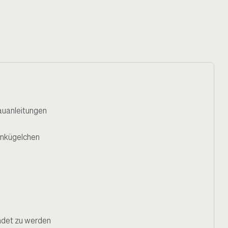
auanleitungen
onkügelchen
ndet zu werden