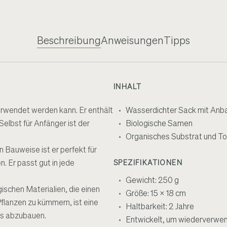
Beschreibung
Anweisungen
Tipps
INHALT
verwendet werden kann. Er enthält
Wasserdichter Sack mit Anb
Selbst für Anfänger ist der
Biologische Samen
Organisches Substrat und T
n Bauweise ist er perfekt für
. Er passt gut in jede
SPEZIFIKATIONEN
Gewicht: 250 g
ischen Materialien, die einen
Größe: 15 x 18 cm
flanzen zu kümmern, ist eine
Haltbarkeit: 2 Jahre
ags abzubauen.
Entwickelt, um wiederverwe