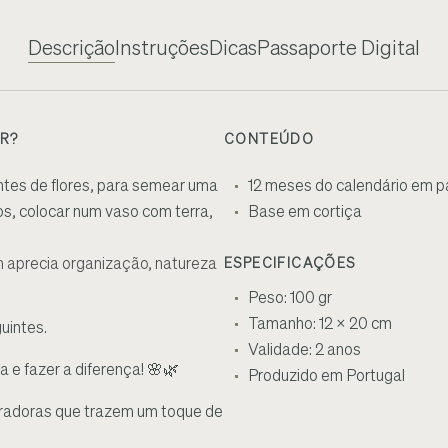
Descrição
Instruções
Dicas
Passaporte Digital
R?
CONTEÚDO
tes de flores, para semear uma
12 meses do calendário em p
os, colocar num vaso com terra,
Base em cortiça
m aprecia organização, natureza
ESPECIFICAÇÕES
Peso: 100 gr
Tamanho: 12 x 20 cm
uintes.
Validade: 2 anos
e fazer a diferença! 🌸🌿
Produzido em Portugal
iradoras que trazem um toque de