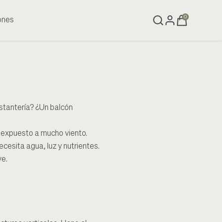
0
ones
stantería? ¿Un balcón
no expuesto a mucho viento.
cesita agua, luz y nutrientes.
ve.