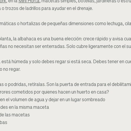
ork
, en la
Mini Horta
, macetas simples, botellas, jardineras o estru
o trozos de ladrillos para ayudar en el drenaje.
máticas o hortalizas de pequeñas dimensiones como lechuga, cilan
lanta, la albahaca es una buena elección: crece rápido y avisa cua
ñas no necesitan ser enterradas. Solo cubre ligeramente con el su
erra está húmeda y solo debes regar si está seca. Debes tener en 
o no regar.
s o podridas, retíralas. Son la puerta de entrada para el debilitami
errores cometidos por quienes hacen un huerto en casa?
 en el volumen de agua y dejar en un lugar sombreado
ades en la misma maceta
 de las macetas
rbas