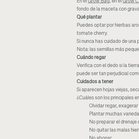
En el
Grow Bag
, en el
Grow C
fondo de la maceta con grava 
Qué plantar
Puedes optar por hierbas aro
tomate cherry.
Si nunca has cuidado de una p
Nota: las semillas más peque
Cuándo regar
Verifica con el dedo si la ti
puede ser tan perjudicial com
Cuidados a tener
Si aparecen hojas viejas, seca
¿Cuáles son los principales 
Olvidar regar, exagerar
Plantar muchas varied
No preparar el drenaje
No quitar las malas hie
No abonar