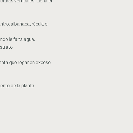
cturas verticales. Llena el
tro, albahaca, rúcula o
ndo le falta agua.
strato.
cuenta que regar en exceso
ento de la planta.