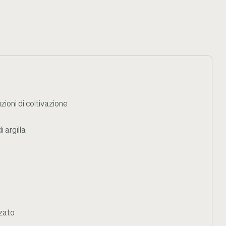
ioni di coltivazione
 argilla
zzato