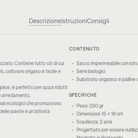
Descrizione
Istruzioni
Consigli
CONTENUTO
izzato. Contiene tutto ciò di cui
Sacco impermeabile con istruz
ti, coltivare origano è facile e
Semi biologici
Substrato organico e palline di
ice, è perfetto per spazi ridotti
si arredamento.
SPECIFICHE
iali ecologici che promuovono
Peso: 250 gr
delle piante è un'attività
Dimensioni: 15 x 18 cm
Scadenza: 2 anni
Progettato per essere riutili