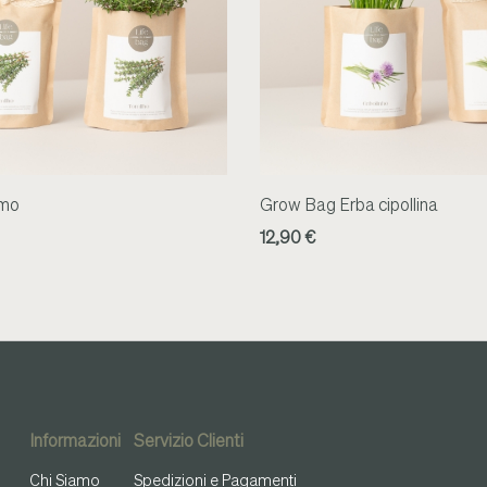
imo
Grow Bag Erba cipollina
12,90 €
Informazioni
Servizio Clienti
Chi Siamo
Spedizioni e Pagamenti