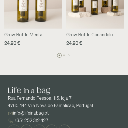
Grow Bottle Menta
Grow Bottle Coriandolo
24,90 €
24,90 €
Rua Fernando Pessoa, 115, loja 7
4760-144 Vila Nova de Famalicão, Portugal
info@lifeinabag.pt
+351 252 312 427