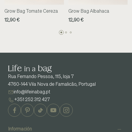
Grow Bag Tomate Cereza
Grow Bag Albahaca
12,90 €
12,90 €
Rua Fernando Pessoa, 115, loja 7
4760-144 Vila Nova de Famalicão, Portugal
info@lifeinabag.pt
+351 252 312 427
Información