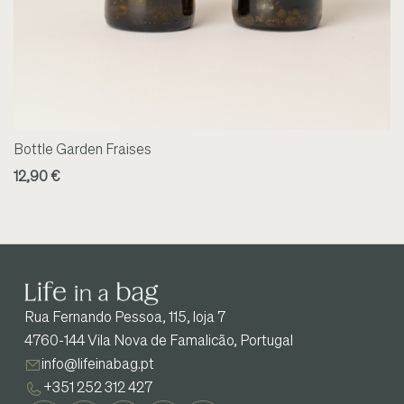
Bottle Garden Fraises
12,90 €
Rua Fernando Pessoa, 115, loja 7
4760-144 Vila Nova de Famalicão, Portugal
info@lifeinabag.pt
+351 252 312 427